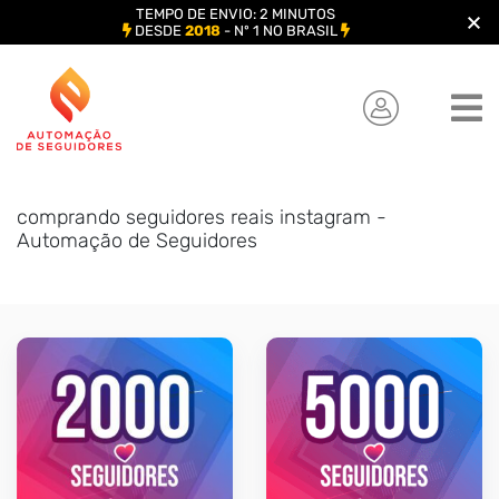
TEMPO DE ENVIO: 2 MINUTOS
DESDE
2018
- Nº 1 NO BRASIL
Skip
to
content
comprando seguidores reais instagram -
Automação de Seguidores