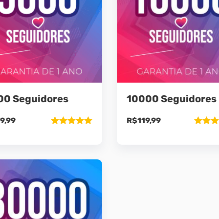
00 Seguidores
10000 Seguidores
9,99
R$
119,99
Avaliação
Avaliaç
5.00
de 5
5.00
de 