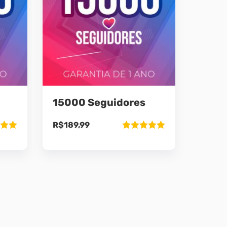
15000 Seguidores
R$
189,99
ão
Avaliação
5
5.00
de 5