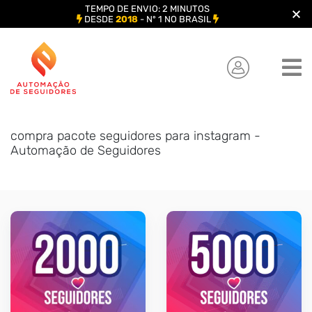
TEMPO DE ENVIO: 2 MINUTOS
DESDE
2018
- Nº 1 NO BRASIL
Skip
to
content
compra pacote seguidores para instagram -
Automação de Seguidores