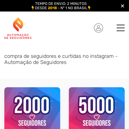
TEMPO DE ENVIO: 2 MINUTOS
DESDE
2018
- Nº 1 NO BRASIL
Skip
to
content
compra de seguidores e curtidas no instagram -
Automação de Seguidores