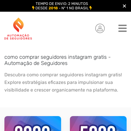
TEMPO DE ENVIO: 2 MINUTOS
DESDE
2018
- Nº 1 NO BRASIL
Skip
to
content
como comprar seguidores instagram gratis -
Automação de Seguidores
Descubra como comprar seguidores instagram gratis!
Explore estratégias eficazes para impulsionar sua
visibilidade e crescer organicamente na plataforma.