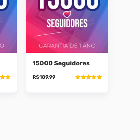
15000 Seguidores
R$
189,99
ão
Avaliação
5
5.00
de 5