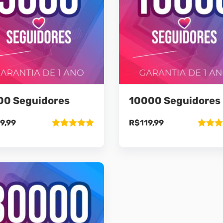
00 Seguidores
10000 Seguidores
9,99
R$
119,99
Avaliação
Avaliaç
5.00
de 5
5.00
de 