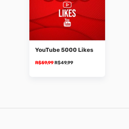
YouTube 5000 Likes
O
O
R$
59,99
R$
49,99
preço
preço
original
atual
era:
é:
R$59,99.
R$49,99.