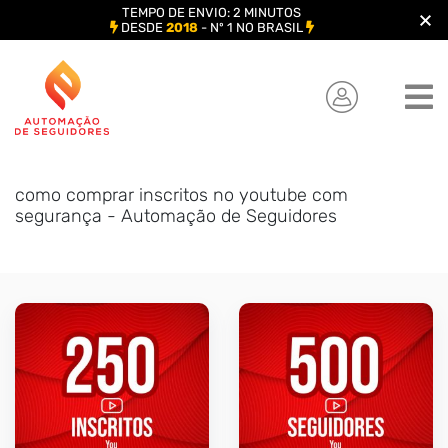
TEMPO DE ENVIO: 2 MINUTOS
DESDE
2018
- Nº 1 NO BRASIL
Skip
to
content
como comprar inscritos no youtube com
segurança - Automação de Seguidores