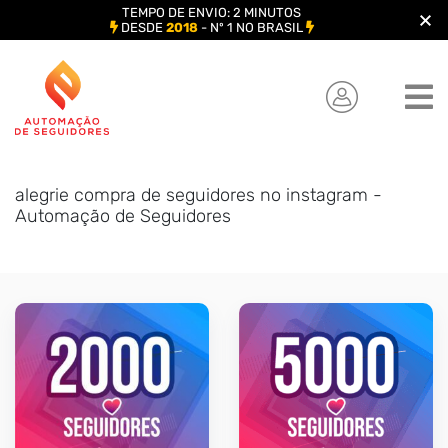
TEMPO DE ENVIO: 2 MINUTOS
DESDE
2018
- Nº 1 NO BRASIL
Skip
to
content
alegrie compra de seguidores no instagram -
Automação de Seguidores