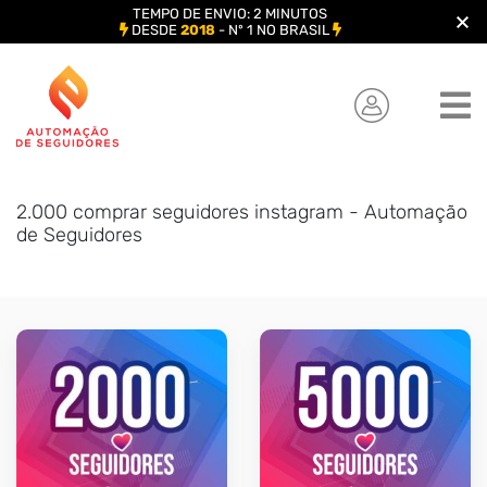
TEMPO DE ENVIO: 2 MINUTOS
DESDE
2018
- Nº 1 NO BRASIL
Skip
to
content
2.000 comprar seguidores instagram - Automação
de Seguidores