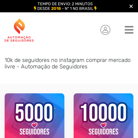
TEMPO DE ENVIO: 2 MINUTOS
DESDE
2018
- Nº 1 NO BRASIL
Skip
to
content
10k de seguidores no instagram comprar mercado
livre - Automação de Seguidores